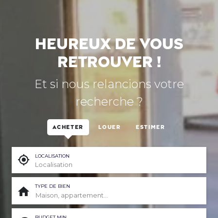
Heureux de vous
retrouver !
Et si nous relancions votre
recherche ?
Acheter
Louer
Estimer
LOCALISATION
TYPE DE BIEN
Maison, appartement...
BUDGET MIN