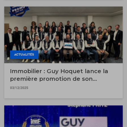
ACTUALITÉS
Immobilier : Guy Hoquet lance la
première promotion de son
Bachelor "Vendeur Expert" au sein
03/12/2025
de la GH Business School