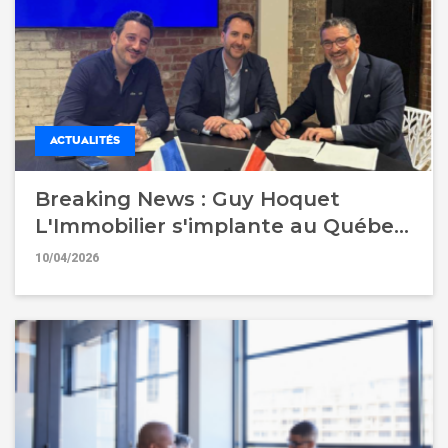
ACTUALITÉS
Breaking News : Guy Hoquet
L'Immobilier s'implante au Québec
pour accélérer son développement
10/04/2026
international !